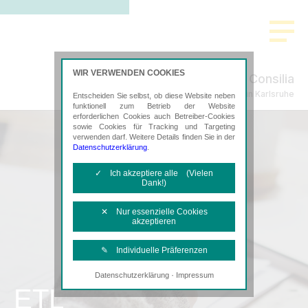
WIR VERWENDEN COOKIES
Consilia
Steuerberatung in Karlsruhe
Entscheiden Sie selbst, ob diese Website neben
funktionell zum Betrieb der Website
erforderlichen Cookies auch Betreiber-Cookies
sowie Cookies für Tracking und Targeting
verwenden darf. Weitere Details finden Sie in der
Datenschutzerklärung
.
✓ Ich akzeptiere alle (Vielen
Dank!)
✕ Nur essenzielle Cookies
akzeptieren
✎ Individuelle Präferenzen
·
Datenschutzerklärung
Impressum
Notwendige Cookies
ETL
Diese Cookies sind erforderlich, um die
grundlegende Funktionalität der Website