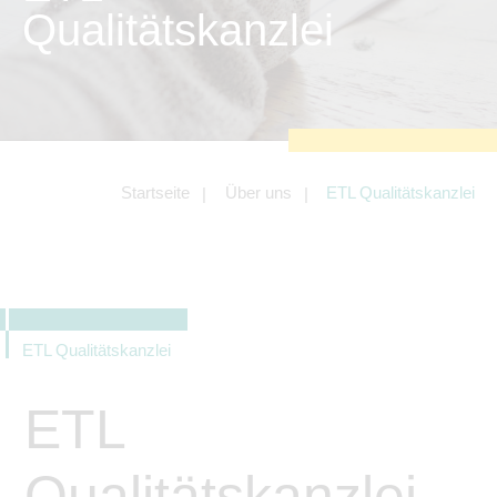
zu sichern.
Qualitätskanzlei
Tracking- und Targeting-Cookies
Diese Cookies sind erforderlich, um
unsere Website auf Ihre Bedürfnisse hin
zu optimieren. Hierzu gehört eine
bedarfsgerechte Gestaltung und
fortlaufende Verbesserung unseres
Angebotes einschließlich der
Verknüpfung zu Social-Media-
Angeboten von z.B. Facebook und
Startseite
Über uns
ETL Qualitätskanzlei
LinkedIn.
Betreibercookies
Diese Cookies sind erforderlich, um z.B.
Google Maps zu nutzen oder
eingebettete Videos abspielen zu
können.
ETL Qualitätskanzlei
ETL
Qualitätskanzlei