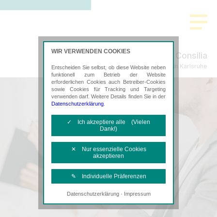
WIR VERWENDEN COOKIES
Consilia
Steuerberatung in Karlsruhe
Entscheiden Sie selbst, ob diese Website neben
funktionell zum Betrieb der Website
erforderlichen Cookies auch Betreiber-Cookies
sowie Cookies für Tracking und Targeting
verwenden darf. Weitere Details finden Sie in der
Datenschutzerklärung
.
✓ Ich akzeptiere alle (Vielen
Dank!)
✕ Nur essenzielle Cookies
akzeptieren
✎ Individuelle Präferenzen
·
Datenschutzerklärung
Impressum
Notwendige Cookies
Diese Cookies sind erforderlich, um die
grundlegende Funktionalität der Website