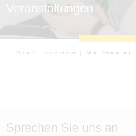
zu sichern.
Veranstaltungen
Tracking- und Targeting-Cookies
Diese Cookies sind erforderlich, um
unsere Website auf Ihre Bedürfnisse hin
zu optimieren. Hierzu gehört eine
bedarfsgerechte Gestaltung und
fortlaufende Verbesserung unseres
Angebotes einschließlich der
Verknüpfung zu Social-Media-
Angeboten von z.B. Facebook und
Startseite
Veranstaltungen
Aktuelle Veranstaltung
LinkedIn.
Betreibercookies
Diese Cookies sind erforderlich, um z.B.
Google Maps zu nutzen oder
eingebettete Videos abspielen zu
können.
Sprechen Sie uns an